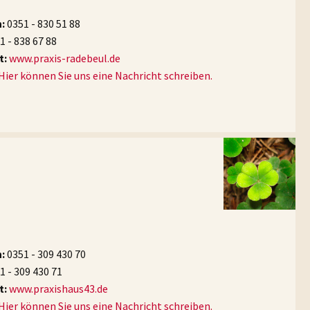
irotherapie bei Wirbelsäulen- und Gelenkerkrankungen
twicklungsfördernden Begleitung von Kindern
n:
0351 - 830 51 88
ychosomatische Medizin
1 - 838 67 88
throposophische Medizin (GAÄD)
erapien für Schwer- oder chronisch Erkrankte,
t:
www.praxis-radebeul.de
sbesondere auch für Krebspatienten und deren
Hier können Sie uns eine Nachricht schreiben.
. Andreas Ossapofsky
gehörige, Misteltherapie
Schularzt an der
Freien Waldorfschule Dresden
tätig.
treuung des Alten- und Pflegeheimes der
hristengemeinschaft
err Jörg Großer)
n:
0351 - 309 430 70
1 - 309 430 71
t:
www.praxishaus43.de
Hier können Sie uns eine Nachricht schreiben.