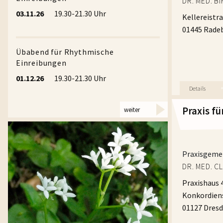
DR. MED. B
SPRECHZEI
erweiterten 
03.11.26
19.30-21.30 Uhr
Kellereistr
nach Verei
sich vertra
01445 Rade
Besonders 
Übabend für Rhythmische
Dresden so
Einreibungen
Heilmittel 
01.12.26
19.30-21.30 Uhr
Massage, K
Ernährungs-
dem Weg zu
Praxis f
weiter
PRAXISGE
DR. MED. 
Fachärztin 
Praxisgeme
DR. MED. 
MAREN PL
Praxishaus 
Fachärztin 
Konkordien
Anthroposo
01127 Dres