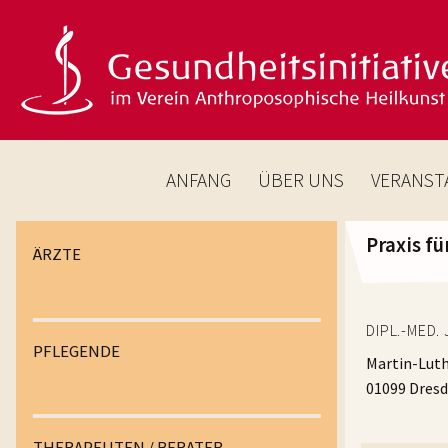
ANFANG
ÜBER UNS
VERANST
Praxis f
ÄRZTE
DIPL.-MED.
PFLEGENDE
Martin-Luth
01099 Dres
THERAPEUTEN / BERATER