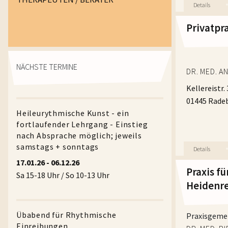
Privatpr
HERR JÖRG
AKUTSPRE
Mo / Di / Mi 
NÄCHSTE TERMINE
DR. MED. 
Do: 16.00 -1
Kellereistr. 
01445 Rade
TELEFONS
Heileurythmische Kunst - ein
Mo / Do: 14.
fortlaufender Lehrgang - Einstieg
nach Absprache möglich; jeweils
TERMINE 
samstags + sonntags
Mo / Di / Mi 
17.01.26 - 06.12.26
Mo / Do: 15.
Praxis f
DR. MED. 
Sa 15-18 Uhr / So 10-13 Uhr
Facharzt fü
Heidenr
Chirotherap
Anthroposo
DIE PRAXI
Übabend für Rhythmische
Praxisgeme
Seit 1990 a
Einreibungen